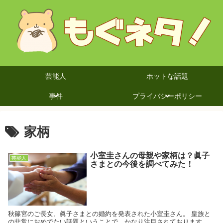
芸能人
ホットな話題
事件
プライバシーポリシー
家柄
小室圭さんの母親や家柄は？眞子
芸能人
さまとの今後を調べてみた！
秋篠宮のご長女、眞子さまとの婚約を発表された小室圭さん。 皇族と
の非常におめでたい話題ということで、かなり注目されております