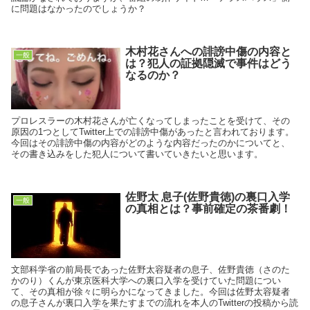
に問題はなかったのでしょうか？
木村花さんへの誹謗中傷の内容と
一般
は？犯人の証拠隠滅で事件はどう
なるのか？
プロレスラーの木村花さんが亡くなってしまったことを受けて、その
原因の1つとしてTwitter上での誹謗中傷があったと言われております。
今回はその誹謗中傷の内容がどのような内容だったのかについてと、
その書き込みをした犯人について書いていきたいと思います。
佐野太 息子(佐野貴徳)の裏口入学
一般
の真相とは？事前確定の茶番劇！
文部科学省の前局長であった佐野太容疑者の息子、佐野貴徳（さのた
かのり）くんが東京医科大学への裏口入学を受けていた問題につい
て、その真相が徐々に明らかになってきました。今回は佐野太容疑者
の息子さんが裏口入学を果たすまでの流れを本人のTwitterの投稿から読