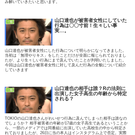
み解いていきたいと思います。
山口達也が被害者女性にしていた
一般
行為は〇〇寸前！生々しい事
実…。
山口達也が被害者女性にした行為について明らかになってきました。
当初は「無理やりキス」をしたことだけが全面に報じられておりまし
たが、より生々しい行為にまで及んでいたことが判明いたしました。
今回は山口達也が被害者女性に対して及んだ行為の全貌について紹介
していきます
山口達也の相手は誰？Rの法則に
一般
出演した女子高生の年齢から特定
される？
TOKIOの山口達也さんがわいせつ行為に及んでしまった相手は誰なの
でしょうか？ 相手被害者の年齢が17歳の女子高生であるということか
ら、一部のメディアでは同番組に出演していた高校生の中から特定さ
れておりましたが、26日に当の本人はインスタグラム上で否定。実際