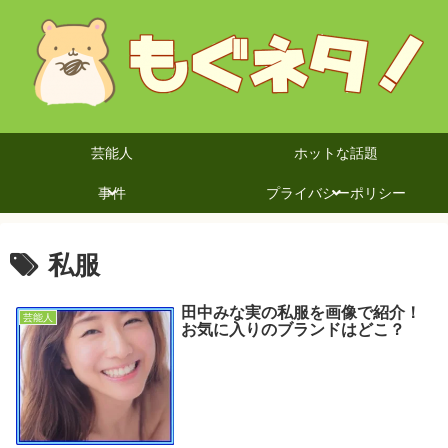
芸能人
ホットな話題
事件
プライバシーポリシー
私服
田中みな実の私服を画像で紹介！
芸能人
お気に入りのブランドはどこ？