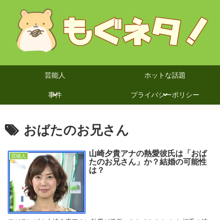
芸能人
ホットな話題
事件
プライバシーポリシー
おばたのお兄さん
山崎夕貴アナの熱愛彼氏は「おば
芸能人
たのお兄さん」か？結婚の可能性
は？