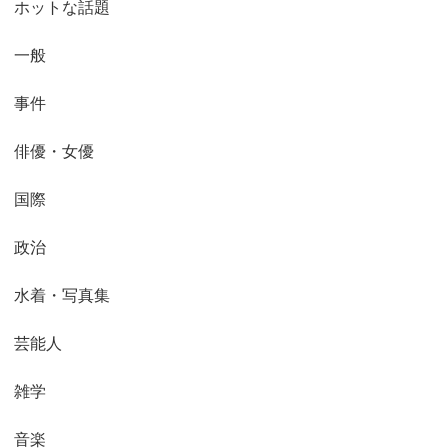
ホットな話題
一般
事件
俳優・女優
国際
政治
水着・写真集
芸能人
雑学
音楽