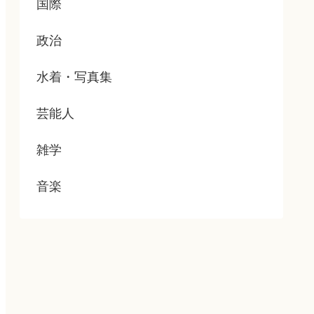
国際
政治
水着・写真集
芸能人
雑学
音楽