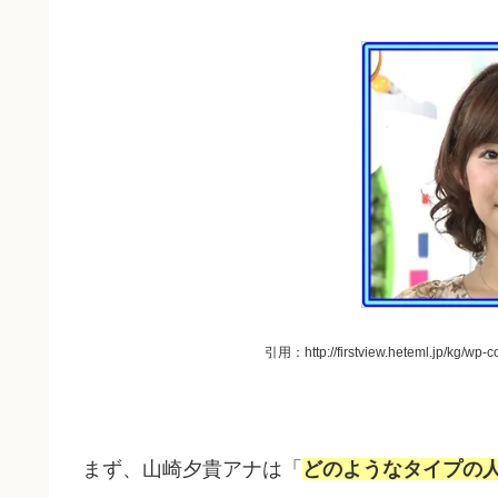
引用：http://firstview.heteml.jp/kg/wp-
まず、山崎夕貴アナは「
どのようなタイプの