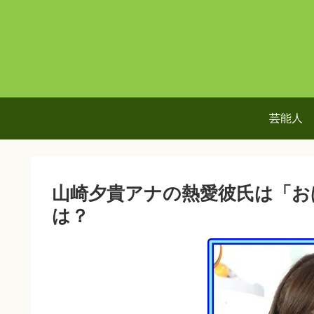
芸能人
山崎夕貴アナの熱愛彼氏は「お
は？