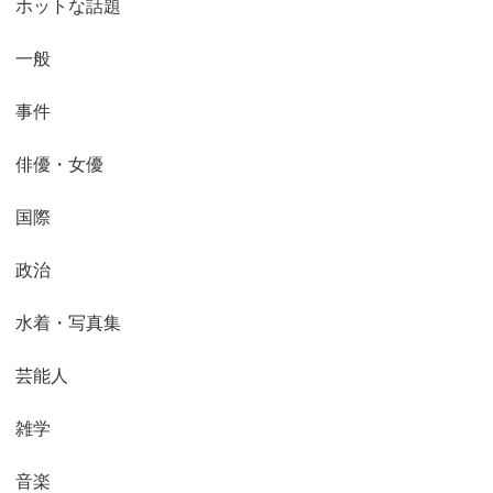
ホットな話題
一般
事件
俳優・女優
国際
政治
水着・写真集
芸能人
雑学
音楽