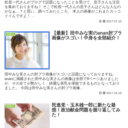
松居一代さんがブログで話題になったことを受けて、息子さんも注目
を集めておりますね！ そこで松居一代さんの息子さんはどんな人なの
かなぁ…？と思い、調べてみたところ、 本人の画像がこれまたカッコ
イイんですよ！ ...
2017.07.10
【最新】田中みな実のanan肘ブラ
芸能人
画像がスゴい！中身を全部紹介！
田中みな実さんの肘ブラ画像がスゴいと話題になっておりますね。
ananに掲載された田中みな実さんの画像は全部で8ページありました
が、その全てが艶かしく、綺麗な美乳を堪能できるものとなっており
ました。 今回は田中みな実さんの肘ブラ画像...
2017.10.16
民進党・玉木雄一郎に新たな疑
芸能人
惑！政治献金問題を掘り返してみ
た！