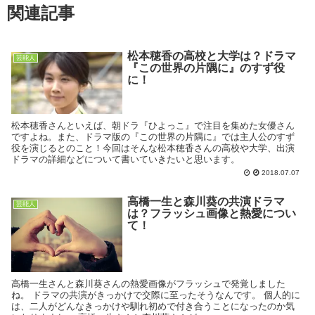
関連記事
松本穂香の高校と大学は？ドラマ
芸能人
『この世界の片隅に』のすず役
に！
松本穂香さんといえば、朝ドラ『ひよっこ』で注目を集めた女優さん
ですよね。また、ドラマ版の『この世界の片隅に』では主人公のすず
役を演じるとのこと！今回はそんな松本穂香さんの高校や大学、出演
ドラマの詳細などについて書いていきたいと思います。
2018.07.07
高橋一生と森川葵の共演ドラマ
芸能人
は？フラッシュ画像と熱愛につい
て！
高橋一生さんと森川葵さんの熱愛画像がフラッシュで発覚しました
ね。 ドラマの共演がきっかけで交際に至ったそうなんです。 個人的に
は、二人がどんなきっかけや馴れ初めで付き合うことになったのか気