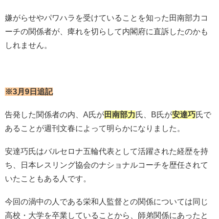
嫌がらせやパワハラを受けていることを知った田南部力コ
ーチの関係者が、痺れを切らして内閣府に直訴したのかも
しれません。
※3月9日追記
告発した関係者の内、A氏が
田南部力
氏、B氏が
安達巧
氏で
あることが週刊文春によって明らかになりました。
安達巧氏はバルセロナ五輪代表として活躍された経歴を持
ち、日本レスリング協会のナショナルコーチを歴任されて
いたこともある人です。
今回の渦中の人である栄和人監督との関係については同じ
高校・大学を卒業していることから、師弟関係にあったと