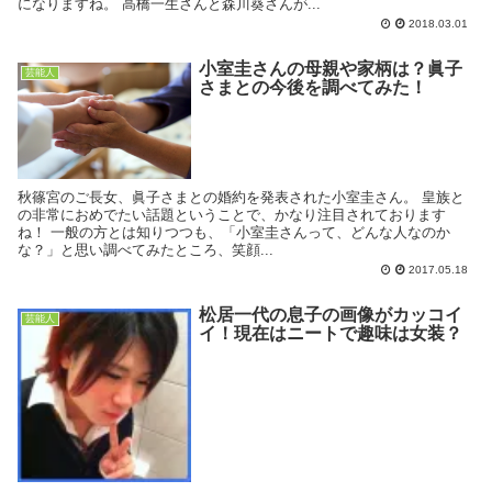
になりますね。 高橋一生さんと森川葵さんが...
2018.03.01
小室圭さんの母親や家柄は？眞子
芸能人
さまとの今後を調べてみた！
秋篠宮のご長女、眞子さまとの婚約を発表された小室圭さん。 皇族と
の非常におめでたい話題ということで、かなり注目されております
ね！ 一般の方とは知りつつも、「小室圭さんって、どんな人なのか
な？」と思い調べてみたところ、笑顔...
2017.05.18
松居一代の息子の画像がカッコイ
芸能人
イ！現在はニートで趣味は女装？