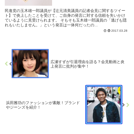
民進党の玉木雄一郎議員が【辻元清美議員の記者会見に関するツイー
ト】で炎上したことを受けて、ご自身の発言に対する信頼を失いかけ
ているように見受けられます。 そもそも玉木雄一郎議員の「逃げも隠
れもいたしません。」という発言は一体何だったの...
2017.03.28
広瀬すずが引退理由を語る？会見動画と炎
上発言に批判が集中！
浜田雅功のファッションが素敵！ブランド
やジーンズを紹介！