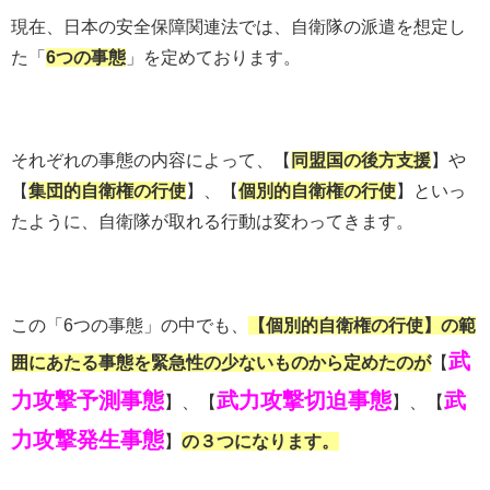
現在、日本の安全保障関連法では、自衛隊の派遣を想定し
た「
6つの事態
」を定めております。
それぞれの事態の内容によって、【
同盟国の後方支援
】や
【
集団的自衛権の行使
】、【
個別的自衛権の行使
】といっ
たように、自衛隊が取れる行動は変わってきます。
この「6つの事態」の中でも、
【個別的自衛権の行使】の範
武
囲にあたる事態を緊急性の少ないものから定めたのが
【
力攻撃予測事態
武力攻撃切迫事態
武
】、【
】、【
力攻撃発生事態
】
の３つになります。