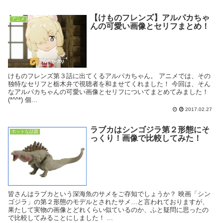
【けものフレンズ】アルパカちゃ
アニメ
んの可愛い画像とセリフまとめ！
けものフレンズ第３話に出てくるアルパカちゃん。 アニメでは、その
独特なセリフと栃木弁で視聴者を和ませてくれました！ 今回は、そん
なアルパカちゃんの可愛い画像とセリフについてまとめてみました！
(*^^*) 個...
2017.02.27
ラブカはシンゴジラ第２形態にそ
ホットな話題
っくり！画像で比較してみた！
皆さんはラブカという深海魚のサメをご存知でしょうか？ 映画「シン
ゴジラ」の第２形態のモデルとされたサメ…と言われておりますが、
果たして実物の画像とどれくらい似ているのか、ふと疑問に思ったの
で比較してみることにしました！ ...