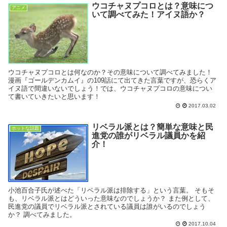
ウコチャヌプコロとは？意味につ
アニメ
いて調べてみた！アイヌ語か？
ウコチャヌプコロとは何なのか？その意味について調べてみました！
漫画『ゴールデンカムイ』の109話にて出てきた言葉ですが、恐らくア
イヌ語で間違いないでしょう！では、ウコチャヌプコロの意味につい
て書いていきたいと思います！
2017.03.02
リベラル派とは？簡単な意味と民
ホットな話題
進党の誰がリベラル議員かを紹
介！
小池百合子氏が述べた「リベラル派は排除する」という言葉。 そもそ
も、リベラル派とはどういった意味なのでしょうか？ また例として、
民進党の議員でリベラル派とされている議員は誰がいるのでしょう
か？ 調べてみました。
2017.10.04