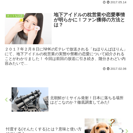
2017.05.14
地下アイドルの枕営業や恋愛事情
ホットな話題
が明らかに！ファン獲得の方法と
は？
２０１７年２月８日にNHKのEテレで放送される「ねほりんぱほりん」
にて、地下アイドルの枕営業の実態や禁断の恋愛について紹介される
ことがわかりました！ 今回は前回の放送に引き続き、随分きわどい内
容みたいで...
2017.02.06
北朝鮮がミサイル発射！日本に落ちる場所
はどこなのか？徹底調査してみた!
忖度する(そんたくする)とは？意味と使い方