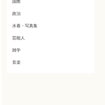
国際
政治
水着・写真集
芸能人
雑学
音楽