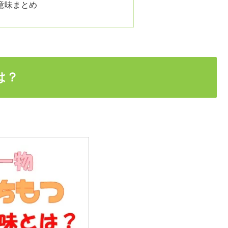
意味まとめ
は？