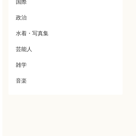
国際
政治
水着・写真集
芸能人
雑学
音楽