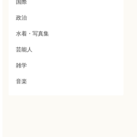
国際
政治
水着・写真集
芸能人
雑学
音楽