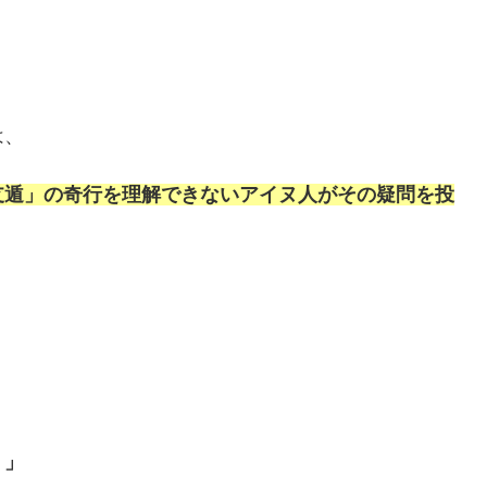
は、
支遁」の奇行を理解できないアイヌ人がその疑問を投
？」