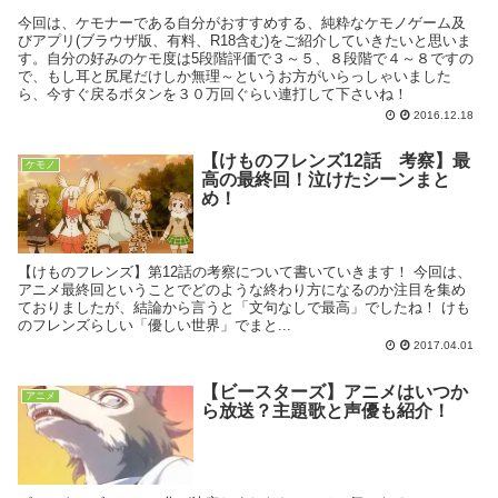
今回は、ケモナーである自分がおすすめする、純粋なケモノゲーム及
びアプリ(ブラウザ版、有料、R18含む)をご紹介していきたいと思いま
す。自分の好みのケモ度は5段階評価で３～５、８段階で４～８ですの
で、もし耳と尻尾だけしか無理～というお方がいらっしゃいました
ら、今すぐ戻るボタンを３０万回ぐらい連打して下さいね！
2016.12.18
【けものフレンズ12話 考察】最
ケモノ
高の最終回！泣けたシーンまと
め！
【けものフレンズ】第12話の考察について書いていきます！ 今回は、
アニメ最終回ということでどのような終わり方になるのか注目を集め
ておりましたが、結論から言うと「文句なしで最高」でしたね！ けも
のフレンズらしい「優しい世界」でまと...
2017.04.01
【ビースターズ】アニメはいつか
アニメ
ら放送？主題歌と声優も紹介！