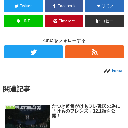
Twitter
Facebook
はてブ
LINE
Pinterest
コピー
kuruaをフォローする
kurua
関連記事
たつき監督がけもフレ難民の為に
ケモノ
「けものフレンズ」12.1話を公
開！