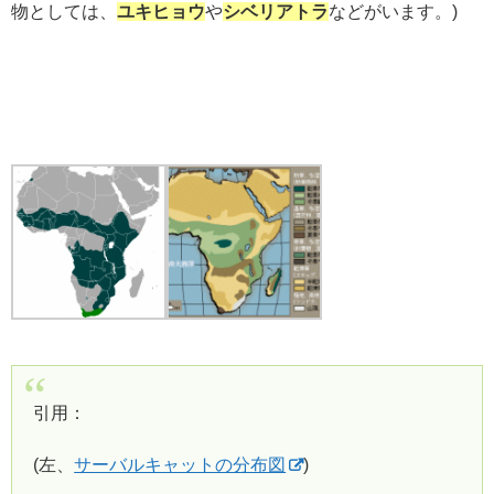
物としては、
ユキヒョウ
や
シベリアトラ
などがいます。)
引用：
(左、
サーバルキャットの分布図
)