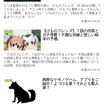
たつき監督がけもフレ難民の為に「けものフレンズ」12.1話を公開して
くださいました！ アニメ終了と同時に、けもフレ難民となってからち
ょうど1週間。 ありもしない「けものフレンズ」13話を待って深夜まで
起きていたとき、たつ...
2017.04.05
【けものフレンズ】７話の内容と
ケモノ
ガチ考察！不穏な伏線と悲しい結
末の予感。
「けものフレンズ」７話がついに放送されましたね！ 今回は最新７話
の内容と割とガチな考察をしてみたので、それについて書いていこう
と思います。 また、物語の中で回収された伏線と新しい伏線について
の説明、EDの歌詞の中...
2017.02.23
純粋なケモノゲーム、アプリをご
ケモノ
紹介！よつけも派？それとも獣人
派？