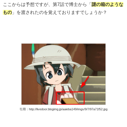
ここからは予想ですが、第7話で博士から「
謎の箱のような
もの
」を渡されたのを覚えておりますでしょうか？
引用：http://livedoor.blogimg.jp/aaieba149/imgs/9/7/97a71f52.jpg