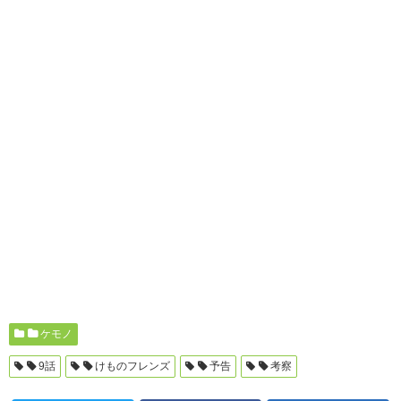
ケモノ
9話
けものフレンズ
予告
考察