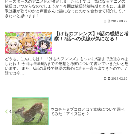
ビースターズのアニメ化が決定しましたね！では、気になるアニメの
放送はいつからなのでしょうか？今回は放送開始時期とともに、主題
歌は誰が歌うのかと声優さんは誰になったのかを合わせて紹介してい
きたいと思います！
2019.09.22
【けものフレンズ】6話の感想と考
ケモノ
察！7話への伏線が気になる！
どうも、こんにちは！ 「けものフレンズ」もついに6話まで放送されま
したね！ 今回は最新6話までの感想と考察について書いていきたいと思
います。 また、6話の最後で物語の核心に迫る一言も出てきたので、7
話では今...
2017.02.16
ウコチャヌプコロとは？意味について調べ
てみた！アイヌ語か？